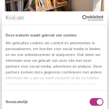
Gerelateerde berichten
Deze website maakt gebruik van cookies
We gebruiken cookies om content en advertenties te
personaliseren, om functies voor social media te bieden
en om ons websiteverkeer te analyseren. Ook delen we
informatie over uw gebruik van onze site met onze
partners voor social media, adverteren en analyse. Deze
partners kunnen deze gegevens combineren met andere
informatie die u aan ze heeft verstrekt of die ze hebben
verzameld op basis van uw gebruik van hun services.
Nieuwe locatie
Sluiting
– Sport BSO
locaties –
Oldegaarde
CODE ROOD
Toestemmingsselectie
Noodzakelijk
16 juli 2026
25 juni 2026