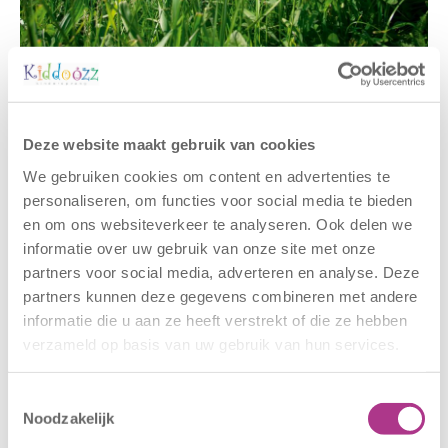
Gerelateerde berichten
Deze website maakt gebruik van cookies
We gebruiken cookies om content en advertenties te
personaliseren, om functies voor social media te bieden
en om ons websiteverkeer te analyseren. Ook delen we
informatie over uw gebruik van onze site met onze
partners voor social media, adverteren en analyse. Deze
partners kunnen deze gegevens combineren met andere
informatie die u aan ze heeft verstrekt of die ze hebben
verzameld op basis van uw gebruik van hun services.
Nieuwe locatie
Sluiting
– Sport BSO
locaties –
Oldegaarde
CODE ROOD
Toestemmingsselectie
Noodzakelijk
16 juli 2026
25 juni 2026