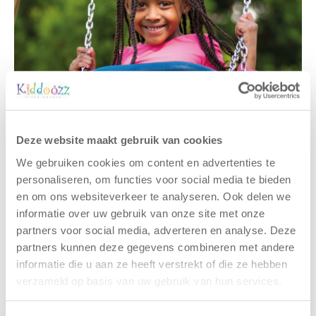
Deze website maakt gebruik van cookies
Gerelateerde berichten
We gebruiken cookies om content en advertenties te
personaliseren, om functies voor social media te bieden
en om ons websiteverkeer te analyseren. Ook delen we
informatie over uw gebruik van onze site met onze
partners voor social media, adverteren en analyse. Deze
partners kunnen deze gegevens combineren met andere
informatie die u aan ze heeft verstrekt of die ze hebben
verzameld op basis van uw gebruik van hun services.