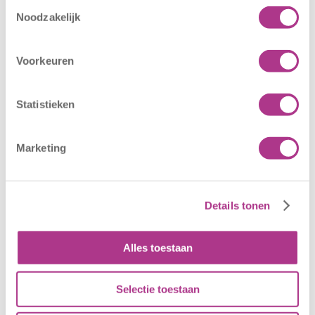
Toestemmingsselectie
Nieuwe locatie
Sluiting
Noodzakelijk
– Sport BSO
locaties –
Oldegaarde
CODE ROOD
Voorkeuren
16 juli 2026
25 juni 2026
Sport BSO
In verband met
Statistieken
Oldegaarde
het afgegeven
opent op 1
weeralarm voor
september! Mag
morgen, 26 juni
Marketing
het sportief zijn?
2026, zullen alle
Dan bent u bij
locaties van
Sport BSO
Kiddoozz
Details tonen
Oldegaarde aan
Kinderopvang
het juiste adres!
morgen gesloten
Per 1
blijven. Bijgaand
Alles toestaan
september…
bericht is zojuist
aan…
Selectie toestaan