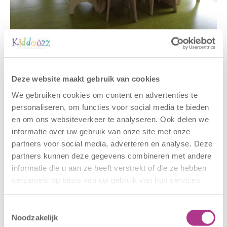
Gerelateerde berichten
Deze website maakt gebruik van cookies
We gebruiken cookies om content en advertenties te
personaliseren, om functies voor social media te bieden
en om ons websiteverkeer te analyseren. Ook delen we
informatie over uw gebruik van onze site met onze
partners voor social media, adverteren en analyse. Deze
partners kunnen deze gegevens combineren met andere
informatie die u aan ze heeft verstrekt of die ze hebben
verzameld op basis van uw gebruik van hun services.
Nieuwe locatie
Sluiting
– Sport BSO
locaties –
Toestemmingsselectie
Oldegaarde
CODE ROOD
Noodzakelijk