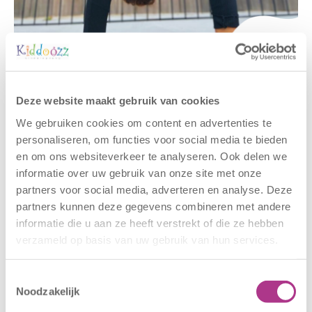
Gerelateerde berichten
Deze website maakt gebruik van cookies
We gebruiken cookies om content en advertenties te
personaliseren, om functies voor social media te bieden
en om ons websiteverkeer te analyseren. Ook delen we
informatie over uw gebruik van onze site met onze
partners voor social media, adverteren en analyse. Deze
partners kunnen deze gegevens combineren met andere
informatie die u aan ze heeft verstrekt of die ze hebben
verzameld op basis van uw gebruik van hun services.
Nieuwe locatie
Sluiting
– Sport BSO
locaties –
Oldegaarde
CODE ROOD
Toestemmingsselectie
Noodzakelijk
16 juli 2026
25 juni 2026