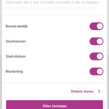
informatie die u aan ze heeft verstrekt of die ze hebben
verzameld op basis van uw gebruik van hun services.
Toestemmingsselectie
Noodzakelijk
Voorkeuren
Statistieken
Formulieren
Contact
Marketing
Klachten
Kiddoozz
Sliedrechtstraat 62-66
Verkorte
3086 JN Rotterdam
aanmeldformulieren
Details tonen
010 - 2041820
info@kiddoozz.nl
Alles toestaan