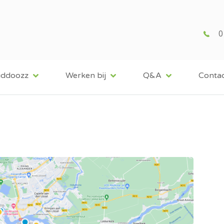
0
iddoozz
Werken bij
Q&A
Conta