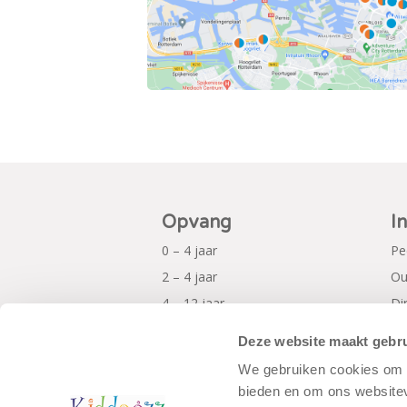
Opvang
I
0 – 4 jaar
Pe
2 – 4 jaar
Ou
4 – 12 jaar
Di
Al
Deze website maakt gebru
Pr
We gebruiken cookies om c
bieden en om ons websitev