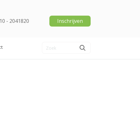
10 - 2041820
Inschrijven
ct