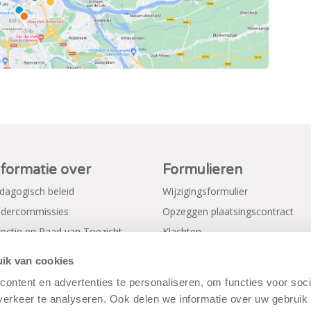
nformatie over
Formulieren
dagogisch beleid
Wijzigingsformulier
dercommissies
Opzeggen plaatsingscontract
rectie en Raad van Toezicht
Klachten
gemene voorwaarden
Verkorte aanmeldformulieren
ik van cookies
ivacy Policy
ontent en advertenties te personaliseren, om functies voor soci
erkeer te analyseren. Ook delen we informatie over uw gebruik