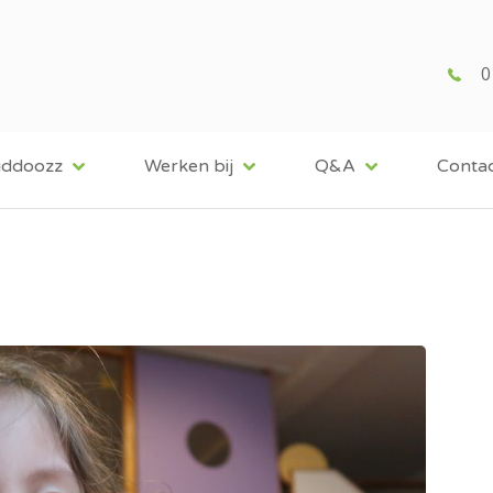
0
iddoozz
Werken bij
Q&A
Conta