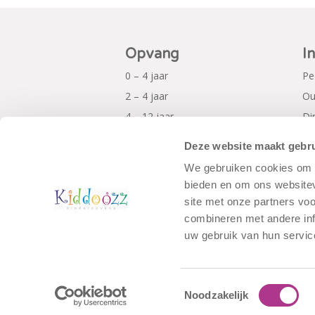
Opvang
I
0 – 4 jaar
Pe
2 – 4 jaar
Ou
4 – 12 jaar
Di
Al
Deze website maakt gebru
Pr
We gebruiken cookies om c
bieden en om ons websitev
site met onze partners vo
combineren met andere inf
uw gebruik van hun servic
Toestemmingsselectie
Noodzakelijk
© Copyright - Kiddoozz
Algemene Voo