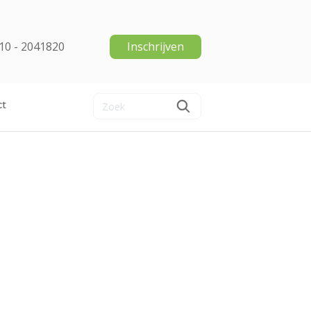
10 - 2041820
Inschrijven
ct