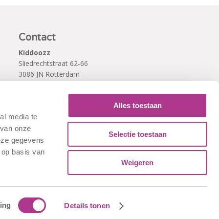
Contact
Kiddoozz
Sliedrechtstraat 62-66
3086 JN Rotterdam
010 - 2041820
info@kiddoozz.nl
Alles toestaan
al media te
 van onze
Selectie toestaan
deze gegevens
 op basis van
Weigeren
ing
Details tonen