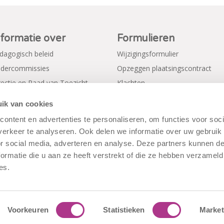
nformatie over
Formulieren
dagogisch beleid
Wijzigingsformulier
dercommissies
Opzeggen plaatsingscontract
rectie en Raad van Toezicht
Klachten
gemene voorwaarden
Verkorte aanmeldformulieren
ik van cookies
ivacy Policy
ontent en advertenties te personaliseren, om functies voor soci
erkeer te analyseren. Ook delen we informatie over uw gebruik
or social media, adverteren en analyse. Deze partners kunnen 
ormatie die u aan ze heeft verstrekt of die ze hebben verzameld
es.
Voorkeuren
Statistieken
Market
rwaarden
|
Disclaimer
|
Cookiebeleid