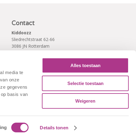
Contact
Kiddoozz
Sliedrechtstraat 62-66
3086 JN Rotterdam
010 - 2041820
info@kiddoozz.nl
Alles toestaan
al media te
 van onze
Selectie toestaan
deze gegevens
 op basis van
Weigeren
ing
Details tonen