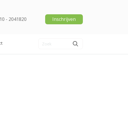
10 - 2041820
Inschrijven
ct