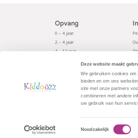
Opvang
I
0 – 4 jaar
Pe
2 – 4 jaar
Ou
4 – 12 jaar
Di
Al
Deze website maakt gebru
Pr
We gebruiken cookies om c
bieden en om ons websitev
site met onze partners vo
combineren met andere inf
uw gebruik van hun servic
Toestemmingsselectie
Noodzakelijk
© Copyright - Kiddoozz
Algemene Voo