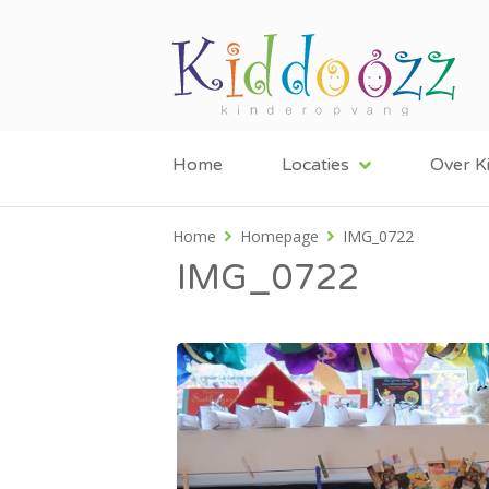
Home
Locaties
Over K
Home
Homepage
IMG_0722
IMG_0722