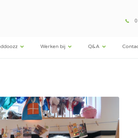
0
iddoozz
Werken bij
Q&A
Conta