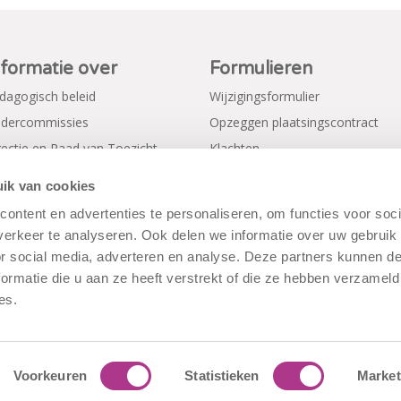
nformatie over
Formulieren
dagogisch beleid
Wijzigingsformulier
dercommissies
Opzeggen plaatsingscontract
rectie en Raad van Toezicht
Klachten
gemene voorwaarden
Verkorte aanmeldformulieren
ik van cookies
ivacy Policy
ontent en advertenties te personaliseren, om functies voor soci
erkeer te analyseren. Ook delen we informatie over uw gebruik
or social media, adverteren en analyse. Deze partners kunnen 
ormatie die u aan ze heeft verstrekt of die ze hebben verzameld
es.
Voorkeuren
Statistieken
Market
rwaarden
|
Disclaimer
|
Cookiebeleid