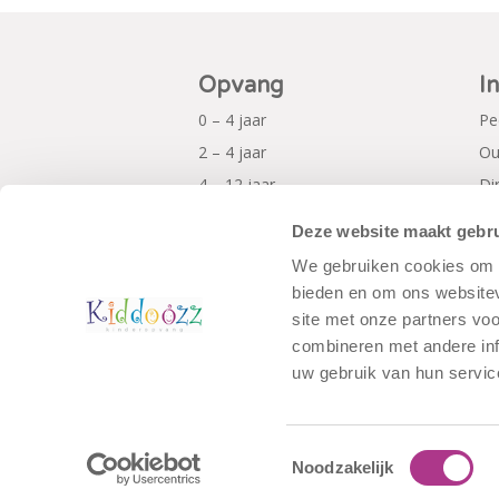
Opvang
I
0 – 4 jaar
Pe
2 – 4 jaar
Ou
4 – 12 jaar
Di
Al
Deze website maakt gebru
Pr
We gebruiken cookies om c
bieden en om ons websitev
site met onze partners vo
combineren met andere inf
uw gebruik van hun servic
Toestemmingsselectie
Noodzakelijk
© Copyright - Kiddoozz
Algemene Voo