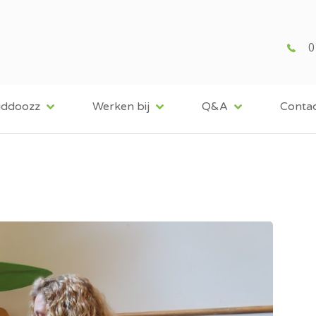
0
iddoozz
Werken bij
Q&A
Conta