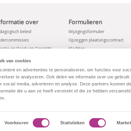
nformatie over
Formulieren
dagogisch beleid
Wijzigingsformulier
dercommissies
Opzeggen plaatsingscontract
rectie en Raad van Toezicht
Klachten
gemene voorwaarden
Verkorte aanmeldformulieren
ik van cookies
ivacy Policy
ontent en advertenties te personaliseren, om functies voor soci
erkeer te analyseren. Ook delen we informatie over uw gebruik
or social media, adverteren en analyse. Deze partners kunnen 
ormatie die u aan ze heeft verstrekt of die ze hebben verzameld
es.
Voorkeuren
Statistieken
Market
rwaarden
|
Disclaimer
|
Cookiebeleid