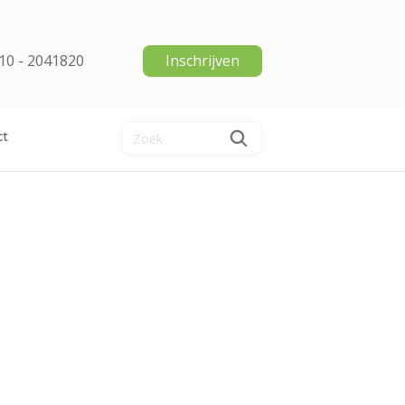
10 - 2041820
Inschrijven
ct