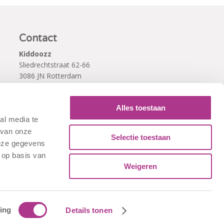
Contact
Kiddoozz
Sliedrechtstraat 62-66
3086 JN Rotterdam
010 - 2041820
info@kiddoozz.nl
Alles toestaan
al media te
 van onze
Selectie toestaan
deze gegevens
 op basis van
Weigeren
ing
Details tonen