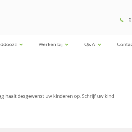
0
iddoozz
Werken bij
Q&A
Conta
eg
haalt desgewenst uw kinderen op. Schrijf uw kind