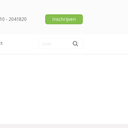
10 - 2041820
Inschrijven
ct