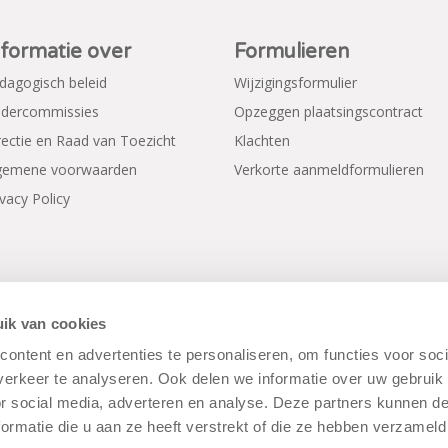
nformatie over
Formulieren
dagogisch beleid
Wijzigingsformulier
dercommissies
Opzeggen plaatsingscontract
rectie en Raad van Toezicht
Klachten
gemene voorwaarden
Verkorte aanmeldformulieren
ivacy Policy
ik van cookies
ontent en advertenties te personaliseren, om functies voor soci
erkeer te analyseren. Ook delen we informatie over uw gebruik
rwaarden
|
Disclaimer
|
Cookiebeleid
or social media, adverteren en analyse. Deze partners kunnen 
ormatie die u aan ze heeft verstrekt of die ze hebben verzameld