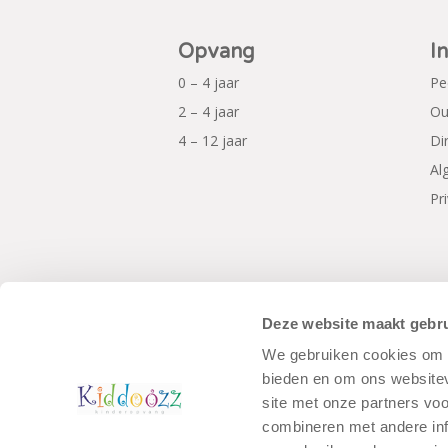
Opvang
I
0 – 4 jaar
Pe
2 – 4 jaar
Ou
4 – 12 jaar
Di
Al
Pr
Deze website maakt gebru
We gebruiken cookies om c
bieden en om ons websitev
© Copyright - Kiddoozz
Algemene Voo
site met onze partners vo
combineren met andere inf