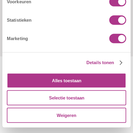
Voorkeuren
info@kiddoozz.nl
Statistieken
Marketing
Details tonen
Alles toestaan
Algemene Voorwaarden
|
Disclaimer
|
Cookiebeleid
Selectie toestaan
© Copyright - Kiddoozz
Weigeren