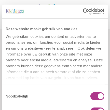
Call
Functie:
Pedagogisch
Deze website maakt gebruik van cookies
Professional
We gebruiken cookies om content en advertenties te
Pedagogisch Professional KDV
personaliseren, om functies voor social media te bieden
Posted
16 oktober 2025
by
by
kiddoozz
en om ons websiteverkeer te analyseren. Ook delen we
informatie over uw gebruik van onze site met onze
Pedagogisch Professional BSO
partners voor social media, adverteren en analyse. Deze
Posted
15 oktober 2025
by
by
kiddoozz
partners kunnen deze gegevens combineren met andere
informatie die u aan ze heeft verstrekt of die ze hebben
verzameld op basis van uw gebruik van hun services.
Formulieren
Contact
Klachten
Kiddoozz
Toestemmingsselectie
Sliedrechtstraat 62-66
Verkorte
Noodzakelijk
3086 JN Rotterdam
aanmeldformulieren
010 - 2041820