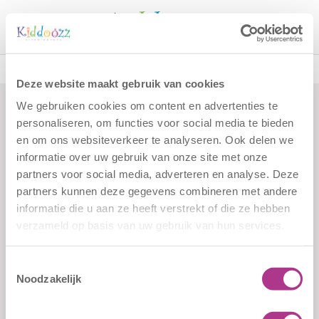
Call
Functie:
Medewerker
Deze website maakt gebruik van cookies
kantoor
We gebruiken cookies om content en advertenties te
Assistent Controller
personaliseren, om functies voor social media te bieden
Posted
2 juli 2026
by
by
kiddoozz
en om ons websiteverkeer te analyseren. Ook delen we
informatie over uw gebruik van onze site met onze
partners voor social media, adverteren en analyse. Deze
Formulieren
Contact
partners kunnen deze gegevens combineren met andere
Klachten
Kiddoozz
informatie die u aan ze heeft verstrekt of die ze hebben
Sliedrechtstraat 62-66
Verkorte
verzameld op basis van uw gebruik van hun services.
3086 JN Rotterdam
aanmeldformulieren
010 - 2041820
Toestemmingsselectie
Noodzakelijk
info@kiddoozz.nl