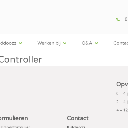
0
iddoozz
Werken bij
Q&A
Conta
Controller
Opv
0 – 4 
2 – 4 
4 – 12
ormulieren
Contact
jzigingsformulier
Kiddoozz