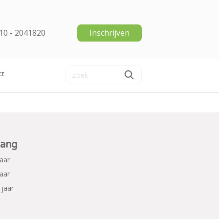
10 - 2041820
Inschrijven
ct
ang
jaar
jaar
 jaar