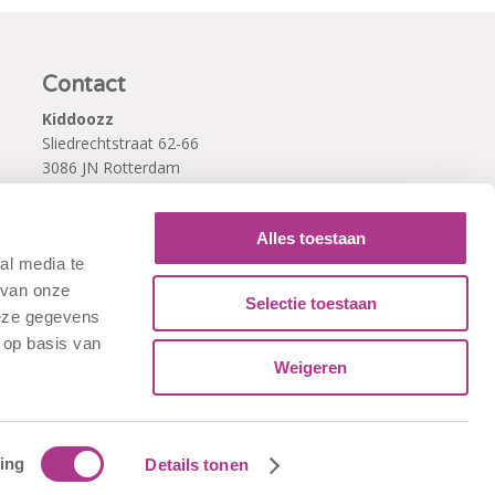
Contact
Kiddoozz
Sliedrechtstraat 62-66
3086 JN Rotterdam
010 - 2041820
info@kiddoozz.nl
Alles toestaan
al media te
 van onze
Selectie toestaan
deze gegevens
 op basis van
Weigeren
ing
Details tonen