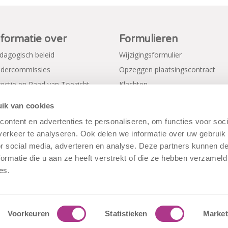
nformatie over
Formulieren
dagogisch beleid
Wijzigingsformulier
dercommissies
Opzeggen plaatsingscontract
rectie en Raad van Toezicht
Klachten
gemene voorwaarden
Verkorte aanmeldformulieren
ik van cookies
ivacy Policy
ontent en advertenties te personaliseren, om functies voor soci
erkeer te analyseren. Ook delen we informatie over uw gebruik
or social media, adverteren en analyse. Deze partners kunnen 
ormatie die u aan ze heeft verstrekt of die ze hebben verzameld
es.
Voorkeuren
Statistieken
Market
rwaarden
|
Disclaimer
|
Cookiebeleid