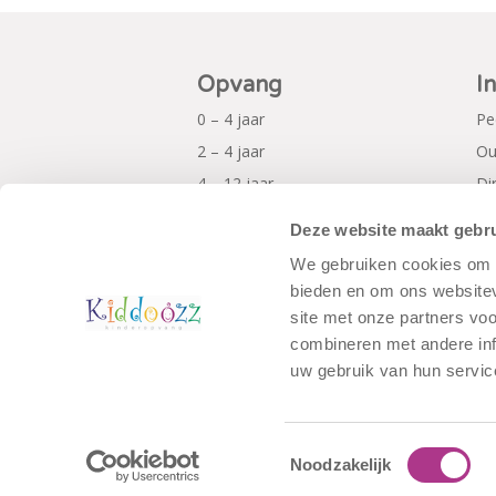
Opvang
I
0 – 4 jaar
Pe
2 – 4 jaar
Ou
4 – 12 jaar
Di
Al
Deze website maakt gebru
Pr
We gebruiken cookies om c
bieden en om ons websitev
site met onze partners vo
combineren met andere inf
uw gebruik van hun servic
Toestemmingsselectie
Noodzakelijk
© Copyright - Kiddoozz
Algemene Voo