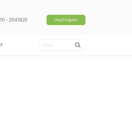
10 - 2041820
Inschrijven
ct