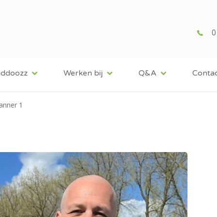
0
iddoozz
Werken bij
Q&A
Conta
anner 1