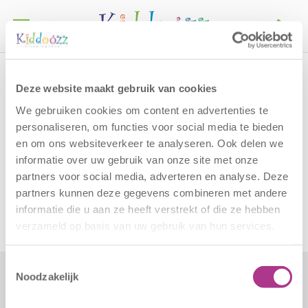
Call
Home
Basisschool De Wissel
Deze website maakt gebruik van cookies
Basisschool De Wissel
We gebruiken cookies om content en advertenties te
personaliseren, om functies voor social media te bieden
en om ons websiteverkeer te analyseren. Ook delen we
Kiddoozz locaties
BSO de Binnenhaven
en
BSO De
informatie over uw gebruik van onze site met onze
Kleine Pijler
halen desgewenst uw kinderen op. Schrijf
partners voor social media, adverteren en analyse. Deze
uw kind in via
deze link
.
partners kunnen deze gegevens combineren met andere
informatie die u aan ze heeft verstrekt of die ze hebben
verzameld op basis van uw gebruik van hun services.
Toestemmingsselectie
Noodzakelijk
Formulieren
Contact