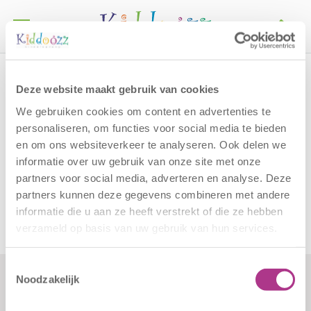
Call
Home
De Plevier
Deze website maakt gebruik van cookies
De Plevier
We gebruiken cookies om content en advertenties te
personaliseren, om functies voor social media te bieden
en om ons websiteverkeer te analyseren. Ook delen we
Kiddoozz locatie
BSO Nieuwe Langeweg
haalt
informatie over uw gebruik van onze site met onze
desgewenst uw kinderen op. Schrijf uw kind in via
partners voor social media, adverteren en analyse. Deze
deze link
.
partners kunnen deze gegevens combineren met andere
informatie die u aan ze heeft verstrekt of die ze hebben
verzameld op basis van uw gebruik van hun services.
Toestemmingsselectie
Noodzakelijk
Formulieren
Contact