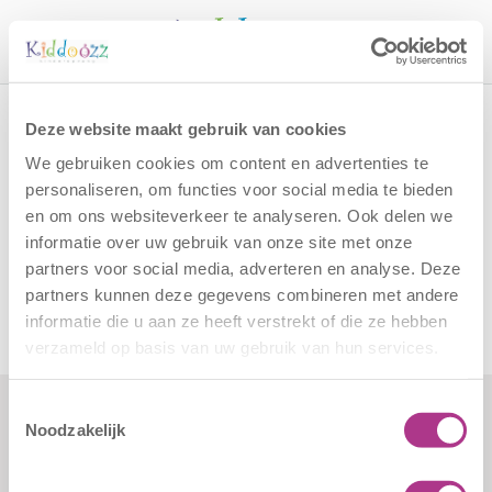
Call
Home
Brein Paleis
Deze website maakt gebruik van cookies
Brein Paleis
We gebruiken cookies om content en advertenties te
personaliseren, om functies voor social media te bieden
en om ons websiteverkeer te analyseren. Ook delen we
Kiddoozz locatie
BSO Sperwerlaan
haalt desgewenst
informatie over uw gebruik van onze site met onze
uw kinderen op. Schrijf uw kind in via
deze link
.
partners voor social media, adverteren en analyse. Deze
partners kunnen deze gegevens combineren met andere
informatie die u aan ze heeft verstrekt of die ze hebben
verzameld op basis van uw gebruik van hun services.
Toestemmingsselectie
Noodzakelijk
Formulieren
Contact
Klachten
Kiddoozz