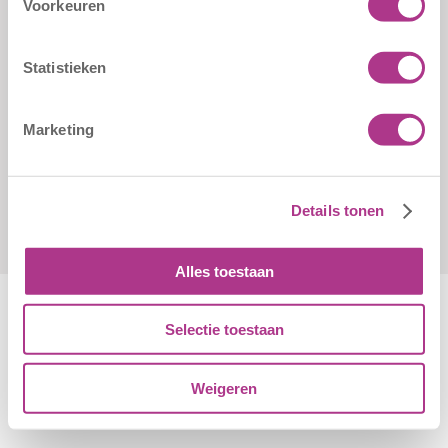
Voorkeuren
Sliedrechtstraat 62-66
Verkorte
3086 JN Rotterdam
aanmeldformulieren
010 - 2041820
Statistieken
info@kiddoozz.nl
Marketing
Details tonen
Alles toestaan
Selectie toestaan
Algemene Voorwaarden
|
Disclaimer
|
Cookiebeleid
Weigeren
© Copyright - Kiddoozz