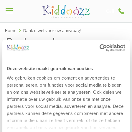
Call
Home
Dank u wel voor uw aanvraag!
Dank u wel voor uw
aanvraag!
Deze website maakt gebruik van cookies
Fijn dat u geïnteresseerd bent in onze
We gebruiken cookies om content en advertenties te
Kinderdagverblijf Vossa Nova. We hebben uw
personaliseren, om functies voor social media te bieden
aanvraag in goede orde ontvangen en de
en om ons websiteverkeer te analyseren. Ook delen we
Teammanager (Isra Karagoz) dan wel de
informatie over uw gebruik van onze site met onze
Teamcoördinator (Anneke van Huis) van deze locatie,
partners voor social media, adverteren en analyse. Deze
zal binnen één werkdag contact met u opnemen.
partners kunnen deze gegevens combineren met andere
informatie die u aan ze heeft verstrekt of die ze hebben
Wij wensen u een fijne dag!
verzameld op basis van uw gebruik van hun services.
LET OP: dit is een terugbelverzoek, hiermee schrijft u