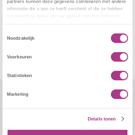
partners kunnen deze gegevens combineren met andere
informatie die u aan ze heeft verstrekt of die ze hebben
verzameld op basis van uw gebruik van hun services.
Toestemmingsselectie
Noodzakelijk
Voorkeuren
Statistieken
Marketing
Formulieren
Contact
Klachten
Kiddoozz
Sliedrechtstraat 62-66
Verkorte
Details tonen
3086 JN Rotterdam
aanmeldformulieren
010 - 2041820