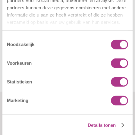
partners voor social media, adverteren en analyse. Deze
partners kunnen deze gegevens combineren met andere
informatie die u aan ze heeft verstrekt of die ze hebben
verzameld op basis van uw gebruik van hun services.
Toestemmingsselectie
Noodzakelijk
Voorkeuren
Statistieken
Marketing
Formulieren
Contact
Klachten
Kiddoozz
Details tonen
Sliedrechtstraat 62-66
Verkorte
3086 JN Rotterdam