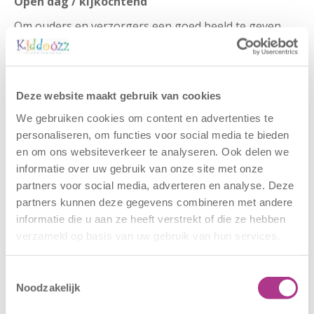
Open dag / kijkochtend
Om ouders en verzorgers een goed beeld te geven
van onze locatie, organiseren wij op 21 en 22 april van
08:00 uur tot 12:00 uur een kijkochtend. Tijdens deze
momenten kunt u vrijblijvend rondkijken,
kennismaken met het team en ervaren hoe wij
Deze website maakt gebruik van cookies
werken. Wij ontvangen u en uw kind(eren) graag!
We gebruiken cookies om content en advertenties te
personaliseren, om functies voor social media te bieden
en om ons websiteverkeer te analyseren. Ook delen we
Request tour
informatie over uw gebruik van onze site met onze
partners voor social media, adverteren en analyse. Deze
partners kunnen deze gegevens combineren met andere
Calculate costs
informatie die u aan ze heeft verstrekt of die ze hebben
verzameld op basis van uw gebruik van hun services.
Contact
Van Onselenstraat 29
3081 XC
Rotterdam Charlois
Toestemmingsselectie
(010) 485 22 35
Noodzakelijk
LRKP KDV: 210156430