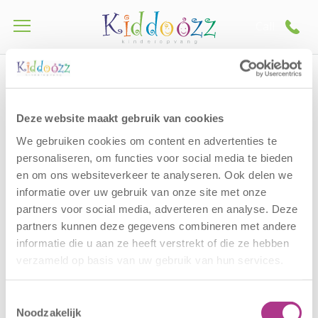
Call
Home
Schermafbeelding 2026-04-30 144300
Schermafbeelding 2026-
Deze website maakt gebruik van cookies
04-30 144300
We gebruiken cookies om content en advertenties te
30 April 2026
personaliseren, om functies voor social media te bieden
en om ons websiteverkeer te analyseren. Ook delen we
informatie over uw gebruik van onze site met onze
partners voor social media, adverteren en analyse. Deze
partners kunnen deze gegevens combineren met andere
informatie die u aan ze heeft verstrekt of die ze hebben
verzameld op basis van uw gebruik van hun services.
Toestemmingsselectie
Noodzakelijk